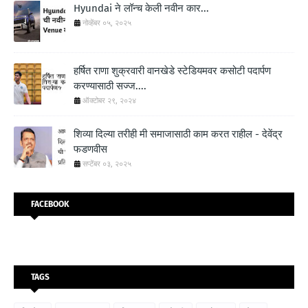
Hyundai ने लॉन्च केली नवीन कार...
नोव्हेंबर ०५, २०२५
हर्षित राणा शुक्रवारी वानखेडे स्टेडियमवर कसोटी पदार्पण
करण्यासाठी सज्ज....
ऑक्टोबर २९, २०२४
शिव्या दिल्या तरीही मी समाजासाठी काम करत राहील - देवेंद्र
फडणवीस
सप्टेंबर ०३, २०२५
FACEBOOK
TAGS