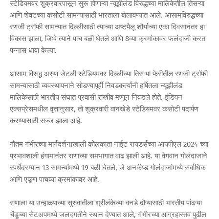
स्टेडियमवर शुक्रवारपासून सुरू होणाऱ्या न्यूझीलंड विरुद्धच्या मालिकेतील तिसऱ्या
आणि शेवटच्या कसोटी सामन्यासाठी भारताला बोलावण्यात आले. आसामविरुद्धच्या
रणजी ट्रॉफी सामन्यात दिल्लीसाठी त्याच्या अष्टपैलू शौर्याच्या एका दिवसानंतर हा
विकास झाला, जिथे त्याने पाच बळी घेतले आणि 8व्या क्रमांकावर फलंदाजी करत
पन्नास धावा केल्या.
आसाम विरुद्ध अरुण जेटली स्टेडियमवर दिल्लीच्या तिसऱ्या फेरीतील रणजी ट्रॉफी
सामन्यासाठी व्यवस्थापनाने सोडण्यापूर्वी निवडकर्त्यांनी हर्षितला न्यूझीलंड
मालिकेसाठी भारतीय संघात प्रवासी राखीव म्हणून निवडले होते. इंडियन
एक्सप्रेसमधील वृत्तानुसार, तो शुक्रवारी वानखेडे स्टेडियमवर कसोटी पदार्पण
करण्यासाठी सज्ज झाला आहे.
गौतम गंभीरच्या मार्गदर्शनाखाली कोलकाता नाईट रायडर्सच्या आयपीएल 2024 च्या
प्रभावशाली हंगामानंतर राणाच्या समभागात वाढ झाली आहे. या वेगवान गोलंदाजाने
स्पर्धेदरम्यान 13 सामन्यांमध्ये 19 बळी घेतले, जे अनकॅप्ड गोलंदाजांमध्ये सर्वाधिक
आणि एकूण पाचव्या क्रमांकावर आहे.
राणाला या उन्हाळ्याच्या सुरुवातीला श्रीलंकेच्या वनडे दौऱ्यासाठी भारतीय पांढऱ्या
चेंडूच्या सेटअपमध्ये जलदगतीने स्थान देण्यात आले, गंभीरच्या आग्रहास्तव पुढील