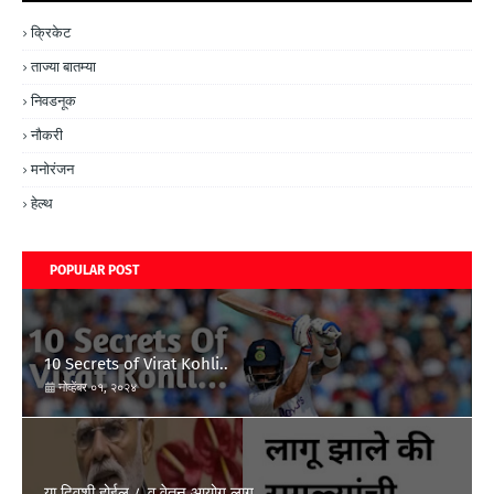
क्रिकेट
ताज्या बातम्या
निवडनूक
नौकरी
मनोरंजन
हेल्थ
POPULAR POST
10 Secrets of Virat Kohli..
नोव्हेंबर ०१, २०२४
या दिवशी होईल ८ व वेतन आयोग लागू.......