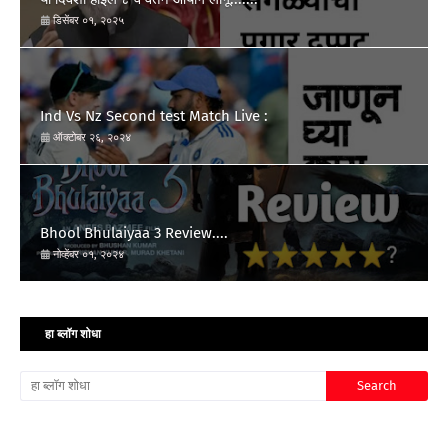
डिसेंबर ०१, २०२५
Ind Vs Nz Second test Match Live :
ऑक्टोबर २६, २०२४
Bhool Bhulaiyaa 3 Review....
नोव्हेंबर ०१, २०२४
हा ब्लॉग शोधा