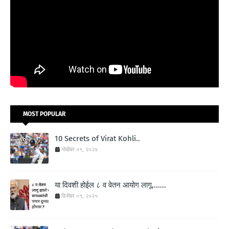
MOST POPULAR
10 Secrets of Virat Kohli..
नोव्हेंबर ०१, २०२४
या दिवशी होईल ८ व वेतन आयोग लागू.......
डिसेंबर ०१, २०२५