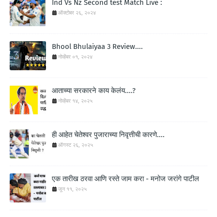
Ind Vs Nz Second test Match Live :
ऑक्टोबर २६, २०२४
Bhool Bhulaiyaa 3 Review....
नोव्हेंबर ०१, २०२४
आताच्या सरकारने काय केलंय....?
नोव्हेंबर १४, २०२५
ही आहेत चेतेश्वर पुजाराच्या निवृत्तीची कारणे....
ऑगस्ट २६, २०२५
एक तारीख ठरवा आणि रस्ते जाम करा - मनोज जरांगे पाटील
जून ११, २०२५