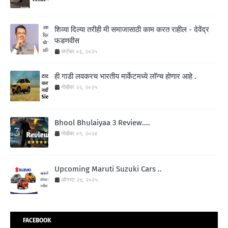
शिव्या दिल्या तरीही मी समाजासाठी काम करत राहील - देवेंद्र
फडणवीस
सप्टेंबर ०३, २०२५
ही गाडी लवकरच भारतीय मार्केटमध्ये लॉन्च होणार आहे .
नोव्हेंबर २२, २०२५
Bhool Bhulaiyaa 3 Review....
नोव्हेंबर ०१, २०२४
Upcoming Maruti Suzuki Cars ..
ऑगस्ट २४, २०२५
FACEBOOK