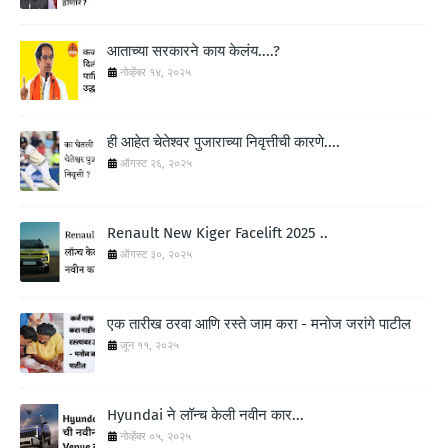
आताच्या सरकारने काय केलंय....?
नोव्हेंबर १४, २०२५
ही आहेत चेतेश्वर पुजाराच्या निवृत्तीची कारणे....
ऑगस्ट २६, २०२५
Renault New Kiger Facelift 2025 ..
ऑगस्ट ३०, २०२५
एक तारीख ठरवा आणि रस्ते जाम करा - मनोज जरांगे पाटील
जून ११, २०२५
Hyundai ने लॉन्च केली नवीन कार...
नोव्हेंबर ०५, २०२५