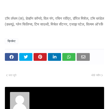
टॉम लॅथम (क), डेव्हॉन कॉनवे, विल यंग, ​​रचिन रवींद्र, डॅरिल मिशेल, टॉम ब्लंडेल
(डब्ल्यू), ग्लेन फिलिप्स, टिम साउथी, मिचेल सँटनर, एजाझ पटेल, विल्यम ओ’रर्के
क्रिकेट
जरा जुने
थोडे नवीन