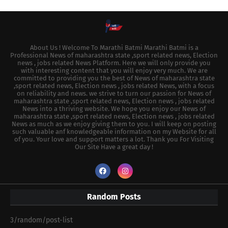
About Us ! Welcome To Marathi Batmi Marathi Batmi is a
Professional News of maharashtra state ,sport related news, Election
news , jobs related News Platform. Here we will only provide you
with interesting content that you will enjoy very much. We are
committed to providing you the best of News of maharashtra state
,sport related news, Election news , jobs related News, with a focus
on reliability and news. we strive to turn our passion for News of
maharashtra state ,sport related news, Election news , jobs related
News into a thriving website. We hope you enjoy our News of
maharashtra state ,sport related news, Election news , jobs related
News as much as we enjoy giving them to you. I will keep on posting
such valuable anf knowledgeable information on my Website for all
of you. Your love and support matters a lot. Thank you For Visiting
Our Site Have a great day !
Random Posts
3/random/post-list