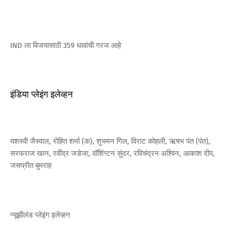
IND ला विजयासाठी 359 धावांची गरज आहे
इंडिया प्लेइंग इलेव्हन
यशस्वी जैस्वाल, रोहित शर्मा (क), शुभमन गिल, विराट कोहली, ऋषभ पंत (पंत),
सरफराज खान, रवींद्र जडेजा, वॉशिंग्टन सुंदर, रविचंद्रन अश्विन, आकाश दीप,
जसप्रीत बुमराह
न्यूझीलंड प्लेइंग इलेव्हन