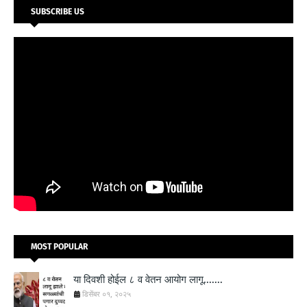
SUBSCRIBE US
MOST POPULAR
या दिवशी होईल ८ व वेतन आयोग लागू.......
डिसेंबर ०१, २०२५